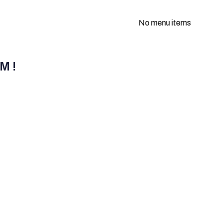
No menu items
M !