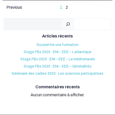
Posts
Posts
Page
Page
Previous
1
2
navigation
navigation
Rechercher
Articles récents
Soumettre une formation
Stage FBx 2025 : ENI – EEE – L’atlantique
Stage FBx 2025 : ENI – EEE – La méditerranée
Stage FBx 2025 : ENI – EEE – Généralités
Séminaire des cadres 2025 : Les sciences participatives
Commentaires récents
Aucun commentaire à afficher.