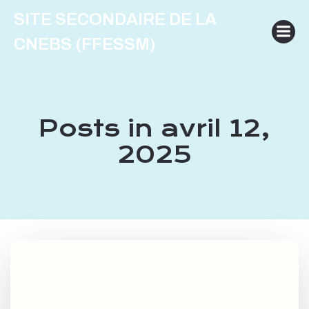
Aller
SITE SECONDAIRE DE LA
au
contenu
CNEBS (FFESSM)
Posts in avril 12,
2025