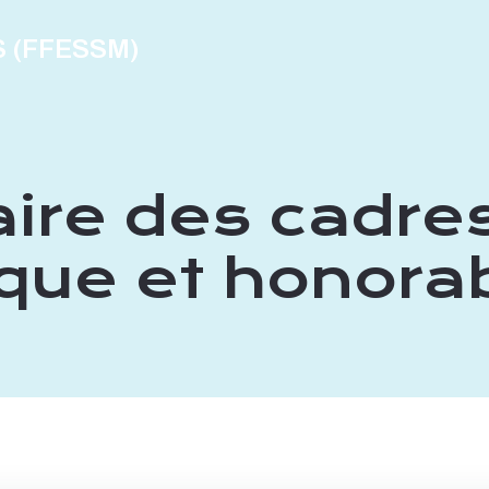
S (FFESSM)
ire des cadres
que et honorab