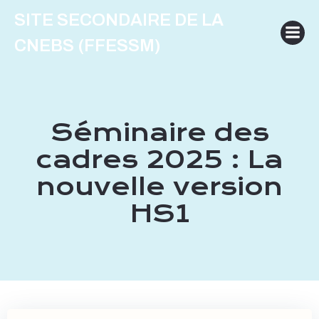
Aller
SITE SECONDAIRE DE LA
au
contenu
CNEBS (FFESSM)
Séminaire des
cadres 2025 : La
nouvelle version
HS1