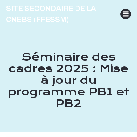
Aller
SITE SECONDAIRE DE LA
au
contenu
CNEBS (FFESSM)
Séminaire des
cadres 2025 : Mise
à jour du
programme PB1 et
PB2