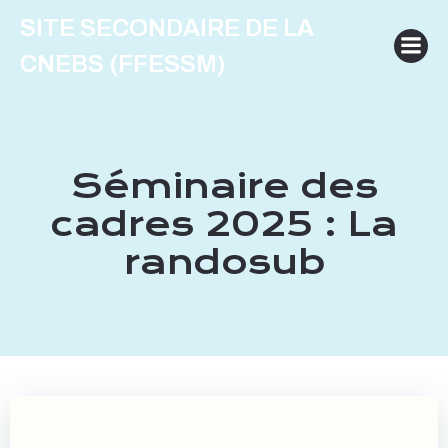
Aller
SITE SECONDAIRE DE LA
au
contenu
CNEBS (FFESSM)
Séminaire des
cadres 2025 : La
randosub