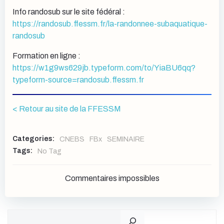
Info randosub sur le site fédéral :
https://randosub.ffessm.fr/la-randonnee-subaquatique-
randosub
Formation en ligne :
https://w1g9ws629jb.typeform.com/to/YiaBU6qq?
typeform-source=randosub.ffessm.fr
< Retour au site de la FFESSM
Categories:
CNEBS
FBx
SEMINAIRE
Tags:
No Tag
Commentaires impossibles
Rechercher