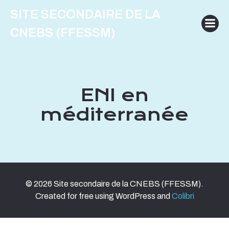
Aller
SITE SECONDAIRE DE LA
au
contenu
CNEBS (FFESSM)
ENI en
méditerranée
© 2026 Site secondaire de la CNEBS (FFESSM).
Created for free using WordPress and
Colibri