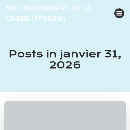
Aller
SITE SECONDAIRE DE LA
au
contenu
CNEBS (FFESSM)
Posts in janvier 31,
2026